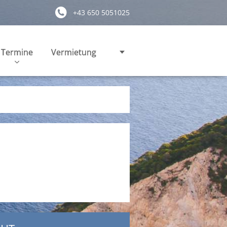
+43 650 5051025
Termine
Vermietung