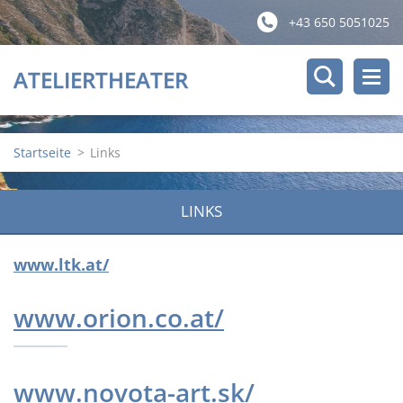
+43 650 5051025
ATELIERTHEATER
Startseite
>
Links
LINKS
www.ltk.at/
www.orion.co.at/
www.novota-art.sk/