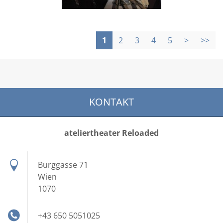
1
2
3
4
5
>
>>
KONTAKT
ateliertheater Reloaded
Burggasse 71
Wien
1070
+43 650 5051025