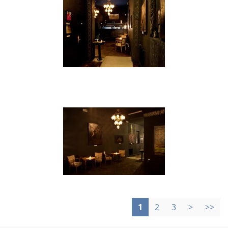
1
2
3
>
>>