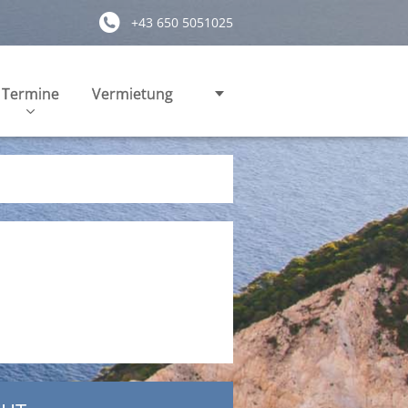
+43 650 5051025
Termine
Vermietung