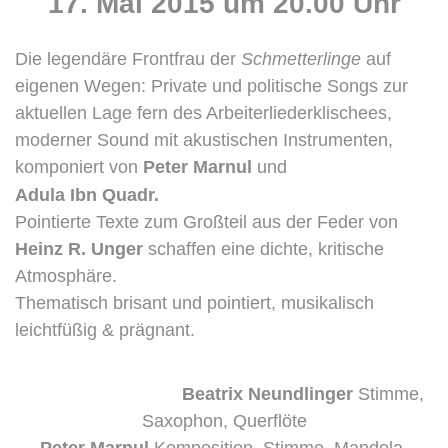
17. Mai 2015 um 20.00 Uhr
Die legendäre Frontfrau der
Schmetterlinge
auf
eigenen Wegen: Private und politische Songs zur
aktuellen Lage fern des Arbeiterliederklischees,
moderner Sound mit akustischen Instrumenten,
komponiert von
Peter Marnul
und
Adula Ibn Quadr.
Pointierte Texte zum Großteil aus der Feder von
Heinz R. Unger
schaffen eine dichte, kritische
Atmosphäre.
Thematisch brisant und pointiert, musikalisch
leichtfüßig & prägnant.
Beatrix Neundlinger
Stimme,
Saxophon, Querflöte
Peter Marnul
Komposition, Stimme, Mandola,